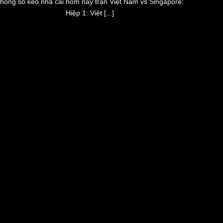
hông số kèo nhà cái hôm nay trận Việt Nam vs Singapore:
Hiệp 1: Việt [...]