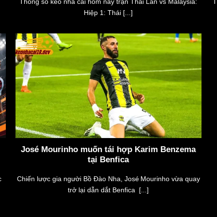
Thông số kèo nhà cái hôm nay trận Thái Lan vs Malaysia:
T
Hiệp 1: Thái [...]
José Mourinho muốn tái hợp Karim Benzema
tại Benfica
c
Chiến lược gia người Bồ Đào Nha, José Mourinho vừa quay
trở lại dẫn dắt Benfica [...]