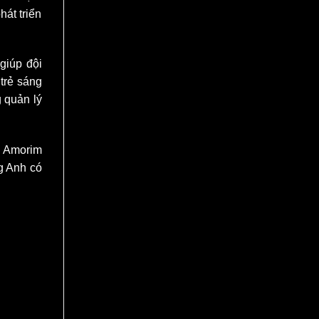
át triển
giúp đội
 trẻ sáng
 quản lý
i Amorim
g Anh có