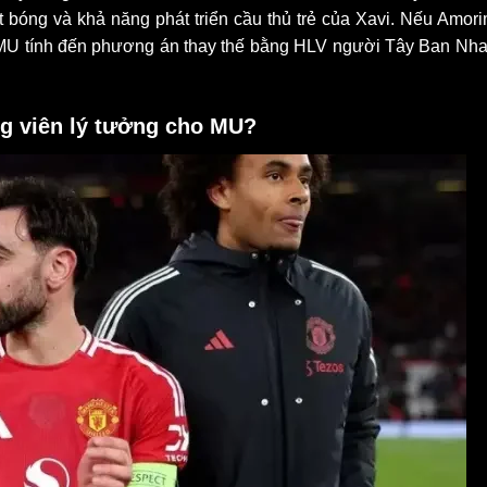
bóng và khả năng phát triển cầu thủ trẻ của Xavi. Nếu Amor
ng MU tính đến phương án thay thế bằng HLV người Tây Ban Nha
g viên lý tưởng cho MU?