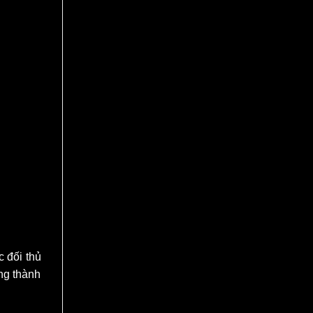
 đối thủ
ng thành