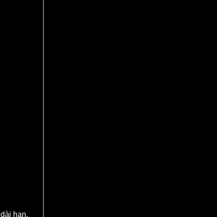
dài hạn.