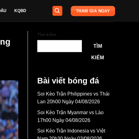
ĐẤU
KQBD
THAM GIA NGAY
Tìm kiếm
óng
TÌM
KIẾM
Bài viết bóng đá
Soi Kèo Trận Philippines vs Thái
Lan 20h00 Ngày 04/08/2026
Soi Kèo Trận Myanmar vs Lào
17h00 Ngày 04/08/2026
Soi Kèo Trận Indonesia vs Việt
Nam 20h30 Ngày 03/08/2026