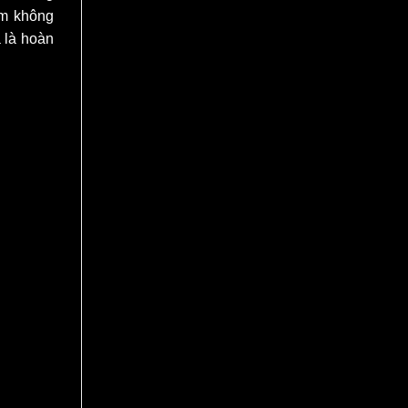
im không
 là hoàn