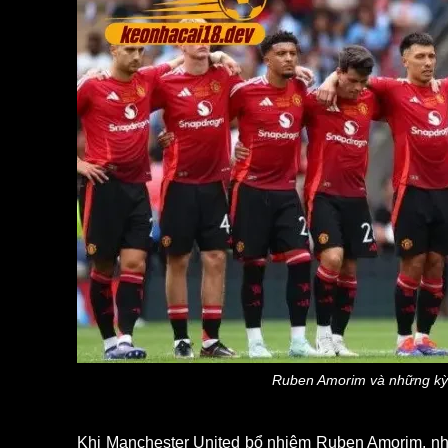
Ruben Amorim và những kỳ 
Khi Manchester United bổ nhiệm Ruben Amorim, nhiề