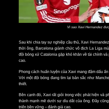
Vì sao Xavi Hernandez đượ
Sau khi chia tay sự nghiệp cầu thủ, Xavi Hernande
thời ông, Barcelona giành chức vô địch La Liga mù
đội bóng xứ Catalonia gặp khó khăn về tài chính và
cao.
Phong cách huấn luyện của Xavi mang đậm dấu ấn “L
Với một đội bóng đang tìm lại bản sắc như Manchest
thiết.
Bên cạnh đó, Xavi rất giỏi trong việc phát hiện và p
thành mạnh mẽ dưới sự dìu dắt của ông. Đây cũng 
triển bền vững – đánh giá cao.