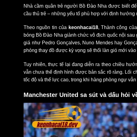
Nhà cầm quân trẻ người Bồ Đào Nha được biết đến v
cầu thủ trẻ – những yếu tố phù hợp với định hướng m
Theo nguồn tin của
keonhacai18
, Thành công của
bóng Bồ Đào Nha giành chức vô địch quốc nội sau gần
giá như Pedro Gonçalves, Nuno Mendes hay Gonçalo 
phòng thay đồ được kỳ vọng sẽ thổi làn gió mới vào 
Tuy nhiên, thực tế lại đang diễn ra theo chiều h
vẫn chưa thể định hình được bản sắc rõ ràng. Lối 
tốc độ và thể lực cao, trong khi hàng phòng ngự vẫ
Manchester United sa sút và dấu hỏi về