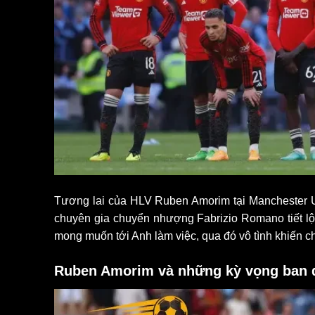
Tương lai của HLV Ruben Amorim tại Manchester Un
chuyên gia chuyển nhượng Fabrizio Romano tiết l
mong muốn tới Anh làm việc, qua đó vô tình khiến ch
Ruben Amorim và những kỳ vọng ban đ