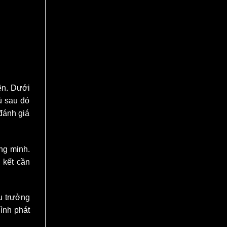
ên. Dưới
ù sau đó
đánh giá
ng minh.
 kết cần
ều trưởng
ình phát