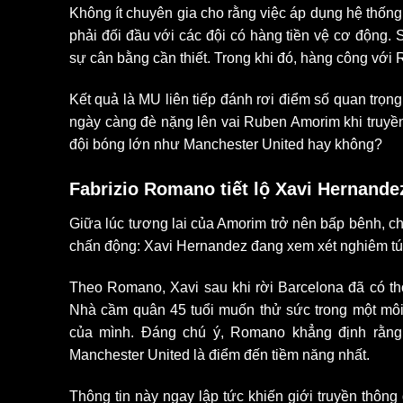
Không ít chuyên gia cho rằng việc áp dụng hệ thống 
phải đối đầu với các đội có hàng tiền vệ cơ động
sự cân bằng cần thiết. Trong khi đó, hàng công với R
Kết quả là MU liên tiếp đánh rơi điểm số quan trọng
ngày càng đè nặng lên vai Ruben Amorim khi truyền 
đội bóng lớn như Manchester United hay không?
Fabrizio Romano tiết lộ Xavi Hernande
Giữa lúc tương lai của Amorim trở nên bấp bênh, c
chấn động: Xavi Hernandez đang xem xét nghiêm túc
Theo Romano, Xavi sau khi rời Barcelona đã có th
Nhà cầm quân 45 tuổi muốn thử sức trong một môi
của mình. Đáng chú ý, Romano khẳng định rằng
Manchester United là điểm đến tiềm năng nhất.
Thông tin này ngay lập tức khiến giới truyền thông