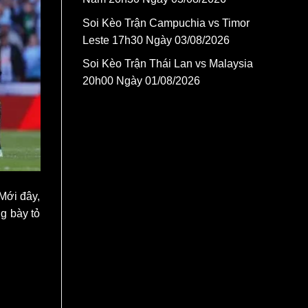
Soi Kèo Trận Campuchia vs Timor
Leste 17h30 Ngày 03/08/2026
Soi Kèo Trận Thái Lan vs Malaysia
20h00 Ngày 01/08/2026
Mới đây,
g bày tỏ